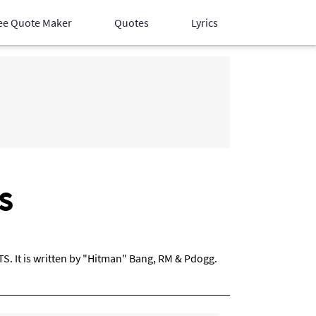
ee Quote Maker
Quotes
Lyrics
Hindi Songs
English Songs
Devotional Songs
TS
S. It is written by "Hitman" Bang, RM & Pdogg.