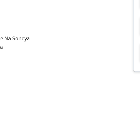
De Na Soneya
ya