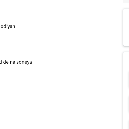
oodiyan
od de na soneya