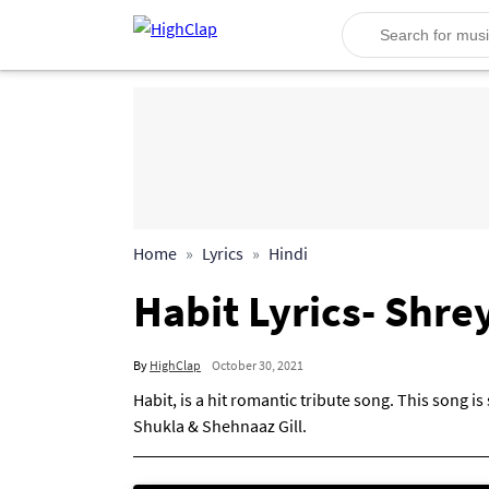
Home
Lyrics
Hindi
Habit Lyrics- Shre
By
HighClap
October 30, 2021
Habit, is a hit romantic tribute song. This song i
Shukla & Shehnaaz Gill.