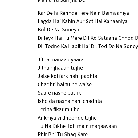
Kar De hi Rehnde Tere Nain Baimaaniya
Lagda Hai Kahin Aur Set Hai Kahaaniya
Bol De Na Soneya
Dilfeyk Hai Tu Mere Dil Ko Sataana Chhod 
Dil Todne Ka Habit Hai Dil Tod De Na Sone
Jitna manaau yaara
Jitna rijhaaun tujhe
Jaise koi fark nahi padhta
Chadhti hai tujhe waise
Saare nashe bas ik
Ishq da nasha nahi chadhta
Teri ta fikar mujhe
Ankhiya vi dhoonde tujhe
Tu Na Dikhe Toh main marjaavaan
Phir Bhi Tu Shaq Kare