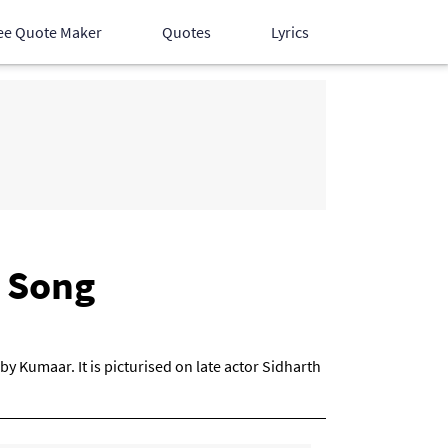
ee Quote Maker
Quotes
Lyrics
Hindi Songs
English Songs
Devotional Songs
z Song
by Kumaar. It is picturised on late actor Sidharth