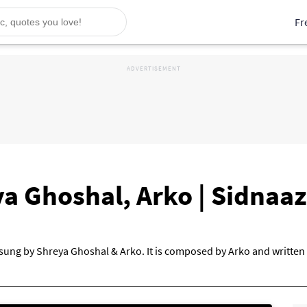
Fr
ya Ghoshal, Arko | Sidnaa
s sung by Shreya Ghoshal & Arko. It is composed by Arko and written 