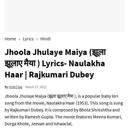
Home
Lyrics
Hindi
Jhoola Jhulaye Maiya (झूला
झूलाए मैया ) Lyrics- Naulakha
Haar | Rajkumari Dubey
By
HighClap
March 17, 2021
Jhoola Jhulaye Maiya (झूला झूलाए मैया ), is a popular baby lori
song from the movie, Naulakha Haar (1953). This song is sung
by Rajkumari Dubey. It is composed by Bhola Shreshtha and
written by Ramesh Gupta. The movie features Meena Kumari,
Durga Khote, Jeevan and Ishwarlal.