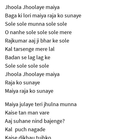
Jhoola Jhoolaye maiya
Baga ki lori maiya raja ko sunaye
Sole sole munna sole sole
O nanhe sole sole sole mere
Rajkumar aaj ji bhar ke sole
Kal tarsenge mere lal
Badan se lag lag ke
Sole sole sole sole
Jhoola Jhoolaye maiya
Raja ko sunaye
Maiya raja ko sunaye
Maiya julaye teri jhulna munna
Kaise tan man vare
Aaj suhane nind bajenge?
Kal puch nagade
Kaise dikhau tujhko