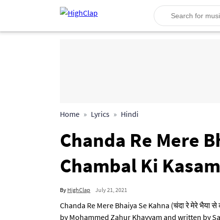
Home
Lyrics
Hindi
Chanda Re Mere Bhaiy
Chambal Ki Kasam
By
HighClap
July 21, 2021
Chanda Re Mere Bhaiya Se Kahna (चंदा रे मेरे भैया
by Mohammed Zahur Khayyam and written by Sahir