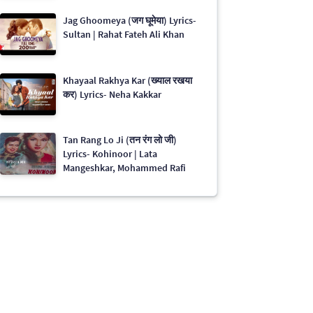
Jag Ghoomeya (जग घूमेया) Lyrics-
Sultan | Rahat Fateh Ali Khan
Khayaal Rakhya Kar (ख्याल रखया
कर) Lyrics- Neha Kakkar
Tan Rang Lo Ji (तन रंग लो जी)
Lyrics- Kohinoor | Lata
Mangeshkar, Mohammed Rafi