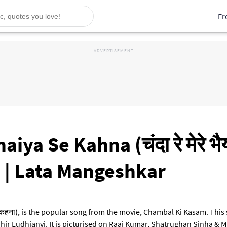
Fr
a Se Kahna (चंदा रे मेरे भैय
 | Lata Mangeshkar
 से कहना), is the popular song from the movie, Chambal Ki Kasam. Thi
 Ludhianvi. It is picturised on Raaj Kumar, Shatrughan Sinha & 