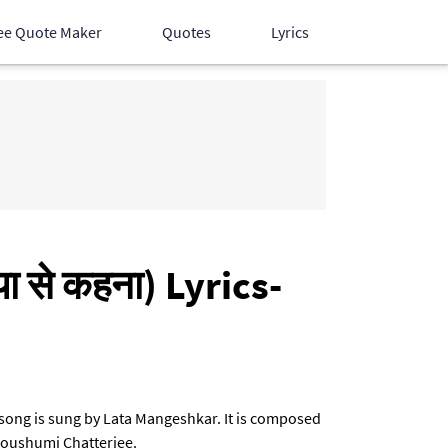
ee Quote Maker
Quotes
Lyrics
Hindi Songs
English Songs
Devotional Songs
ा से कहना) Lyrics-
s song is sung by Lata Mangeshkar. It is composed
Moushumi Chatterjee.