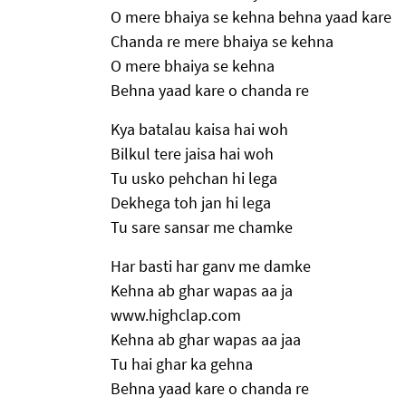
O mere bhaiya se kehna behna yaad kare
Chanda re mere bhaiya se kehna
O mere bhaiya se kehna
Behna yaad kare o chanda re
Kya batalau kaisa hai woh
Bilkul tere jaisa hai woh
Tu usko pehchan hi lega
Dekhega toh jan hi lega
Tu sare sansar me chamke
Har basti har ganv me damke
Kehna ab ghar wapas aa ja
www.highclap.com
Kehna ab ghar wapas aa jaa
Tu hai ghar ka gehna
Behna yaad kare o chanda re