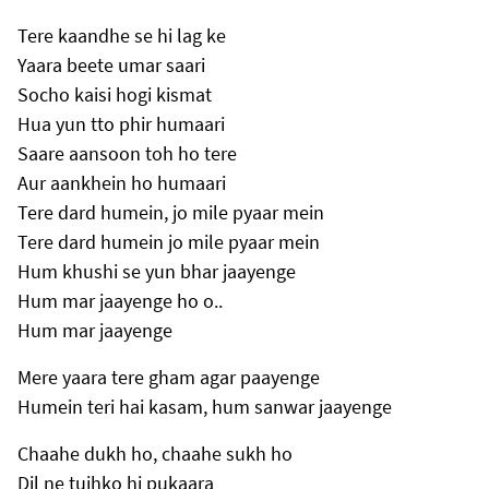
Tere kaandhe se hi lag ke
Yaara beete umar saari
Socho kaisi hogi kismat
Hua yun tto phir humaari
Saare aansoon toh ho tere
Aur aankhein ho humaari
Tere dard humein, jo mile pyaar mein
Tere dard humein jo mile pyaar mein
Hum khushi se yun bhar jaayenge
Hum mar jaayenge ho o..
Hum mar jaayenge
Mere yaara tere gham agar paayenge
Humein teri hai kasam, hum sanwar jaayenge
Chaahe dukh ho, chaahe sukh ho
Dil ne tujhko hi pukaara