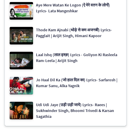
Aye Mere Watan Ke Logon (ऐ मेरे वतन के लोगों)
Lyrics- Lata Mangeshkar
Thode Kam Ajnabi (थोड़े से कम अजनबी) Lyrics-
Pagglait | Arijit Singh, Himani Kapoor
Laal Ishq (लाल इश्क़) Lyrics - Goliyon Ki Rasleela
Ram-Leela | Arijit Singh
Jo Haal Dil Ka (जो हाल दिल का) Lyrics- Sarfarosh |
Kumar Sanu, Alka Yagnik
Udi Udi Jaye (उड़ी उड़ी जाये) Lyrics- Raees |
Sukhwinder Singh, Bhoomi Trivedi & Karsan
Sagathia