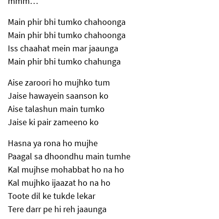
mmm…
Main phir bhi tumko chahoonga
Main phir bhi tumko chahoonga
Iss chaahat mein mar jaaunga
Main phir bhi tumko chahunga
Aise zaroori ho mujhko tum
Jaise hawayein saanson ko
Aise talashun main tumko
Jaise ki pair zameeno ko
Hasna ya rona ho mujhe
Paagal sa dhoondhu main tumhe
Kal mujhse mohabbat ho na ho
Kal mujhko ijaazat ho na ho
Toote dil ke tukde lekar
Tere darr pe hi reh jaaunga