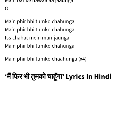
Main banke hawaa aa jaaunga
O…
Main phir bhi tumko chahunga
Main phir bhi tumko chahunga
Iss chahat mein marr jaunga
Main phir bhi tumko chahunga
Main phir bhi tumko chaahunga (x4)
‘मैं फिर भी तुमको चाहूँगा’ Lyrics In Hindi