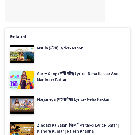
Related
Maula (मौला) Lyrics- Papon
Sorry Song (सॉरी सॉंग) Lyrics- Neha Kakkar And
Maninder Buttar
Marjaneya (मरजानेया) Lyrics- Neha Kakkar
Zindagi Ka Safar (ज़िन्दगी का सफ़र) Lyrics- Safar |
Kishore Kumar | Rajesh Khanna