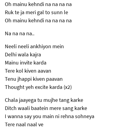
Oh mainu kehndi na na na na
Ruk te ja meri gal to sunn le
Oh mainu kehndi na na na na
Na na na na..
Neeli neeli ankhiyon mein
Delhi wala kajra
Mainu invite karda
Tere kol kiven aavan
Tenu jhappi kiven paavan
Thought yeh excite karda (x2)
Chala jaayega tu mujhe tang karke
Ditch waali baatein mere sang karke
I wanna say you main ni rehna sohneya
Tere naal naal ve