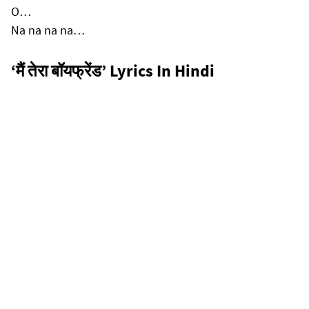
O…
Na na na na…
‘मैं तेरा बॉयफ्रेंड’ Lyrics In Hindi