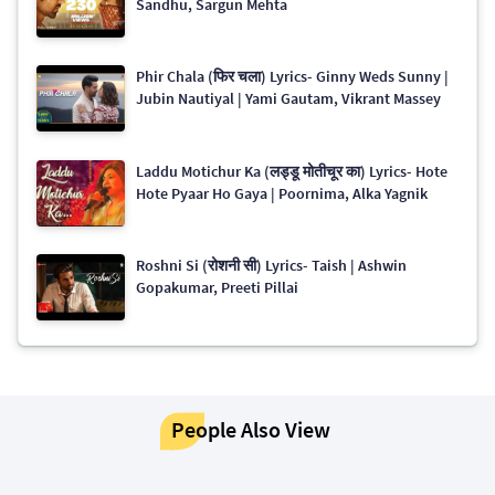
Sandhu, Sargun Mehta
Phir Chala (फिर चला) Lyrics- Ginny Weds Sunny |
Jubin Nautiyal | Yami Gautam, Vikrant Massey
Laddu Motichur Ka (लड्डू मोतीचूर का) Lyrics- Hote
Hote Pyaar Ho Gaya | Poornima, Alka Yagnik
Roshni Si (रोशनी सी) Lyrics- Taish | Ashwin
Gopakumar, Preeti Pillai
People Also View