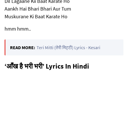
Dil Lagaane Kii Baat Karate Ho
Aankh Hai Bhari Bhari Aur Tum
Muskurane Ki Baat Karate Ho
hmm hmm..
READ MORE:
Teri Mitti (तेरी मिट्टी) Lyrics - Kesari
‘आँख है भरी भरी’ Lyrics In Hindi