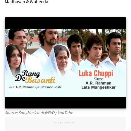
Madhavan & Waheeda.
Source: SonyMusicIndiaVEVO / YouTube