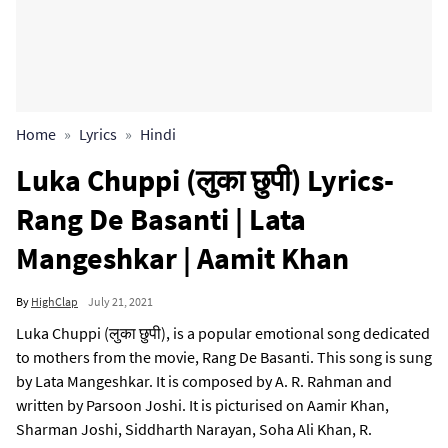
Home
Lyrics
Hindi
Luka Chuppi (लुका छुपी) Lyrics-
Rang De Basanti | Lata
Mangeshkar | Aamit Khan
By
HighClap
July 21, 2021
Luka Chuppi (लुका छुपी), is a popular emotional song dedicated
to mothers from the movie, Rang De Basanti. This song is sung
by Lata Mangeshkar. It is composed by A. R. Rahman and
written by Parsoon Joshi. It is picturised on Aamir Khan,
Sharman Joshi, Siddharth Narayan, Soha Ali Khan, R.