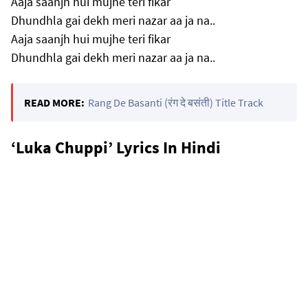
Aaja saanjh hui mujhe teri fikar
Dhundhla gai dekh meri nazar aa ja na..
Aaja saanjh hui mujhe teri fikar
Dhundhla gai dekh meri nazar aa ja na..
READ MORE:
Rang De Basanti (रंग दे बसंती) Title Track
‘Luka Chuppi’ Lyrics In Hindi