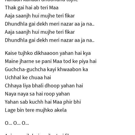
Thak gai hai ab teri Maa
Aaja saanjh hui mujhe teri fikar
Dhundhla gai dekh meri nazar aa ja na..
Aaja saanjh hui mujhe teri fikar
Dhundhla gai dekh meri nazar aa ja na..
Kaise tujhko dikhaaoon yahan hai kya
Maine jharne se pani Maa tod ke piya hai
Guchcha-guchcha kayi khwaabon ka
Uchhal ke chuaa hai
Chhaya liya bhali dhoop yahan hai
Naya naya sa hai roop yahan
Yahan sab kuchh hai Maa phir bhi
Lage bin tere mujhko akela
O... O... O...