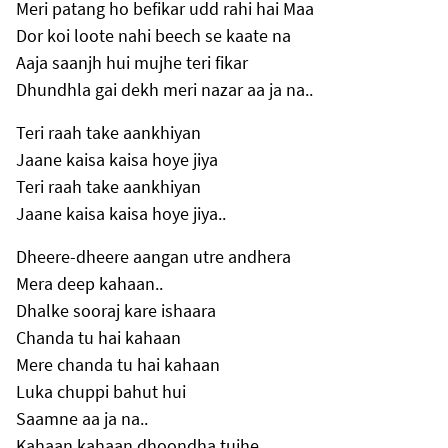
Meri patang ho befikar udd rahi hai Maa
Dor koi loote nahi beech se kaate na
Aaja saanjh hui mujhe teri fikar
Dhundhla gai dekh meri nazar aa ja na..
Teri raah take aankhiyan
Jaane kaisa kaisa hoye jiya
Teri raah take aankhiyan
Jaane kaisa kaisa hoye jiya..
Dheere-dheere aangan utre andhera
Mera deep kahaan..
Dhalke sooraj kare ishaara
Chanda tu hai kahaan
Mere chanda tu hai kahaan
Luka chuppi bahut hui
Saamne aa ja na..
Kahaan kahaan dhoondha tujhe