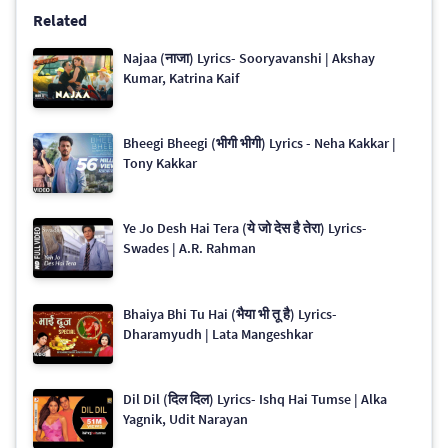
Related
Najaa (नाजा) Lyrics- Sooryavanshi | Akshay
Kumar, Katrina Kaif
Bheegi Bheegi (भीगी भीगी) Lyrics - Neha Kakkar |
Tony Kakkar
Ye Jo Desh Hai Tera (ये जो देस है तेरा) Lyrics-
Swades | A.R. Rahman
Bhaiya Bhi Tu Hai (भैया भी तू है) Lyrics-
Dharamyudh | Lata Mangeshkar
Dil Dil (दिल दिल) Lyrics- Ishq Hai Tumse | Alka
Yagnik, Udit Narayan