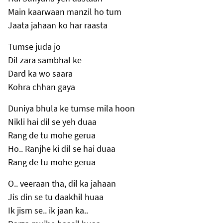
Main kaarwaan manzil ho tum
Jaata jahaan ko har raasta
Tumse juda jo
Dil zara sambhal ke
Dard ka wo saara
Kohra chhan gaya
Duniya bhula ke tumse mila hoon
Nikli hai dil se yeh duaa
Rang de tu mohe gerua
Ho.. Ranjhe ki dil se hai duaa
Rang de tu mohe gerua
O.. veeraan tha, dil ka jahaan
Jis din se tu daakhil huaa
Ik jism se.. ik jaan ka..