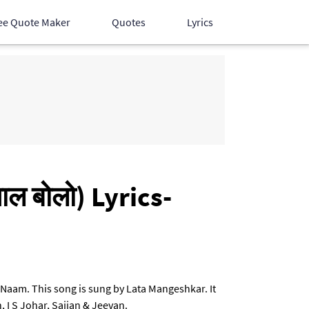
ee Quote Maker
Quotes
Lyrics
Hindi Songs
English Songs
Devotional Songs
ाल बोलो) Lyrics-
a Naam. This song is sung by Lata Mangeshkar. It
 I S Johar, Sajjan & Jeevan.