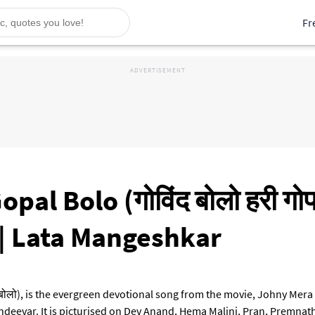
Fr
al Bolo (गोविंद बोलो हरी गोप
| Lata Mangeshkar
ल बोलो), is the evergreen devotional song from the movie, Johny Mer
ndeevar. It is picturised on Dev Anand, Hema Malini, Pran, Premnath,