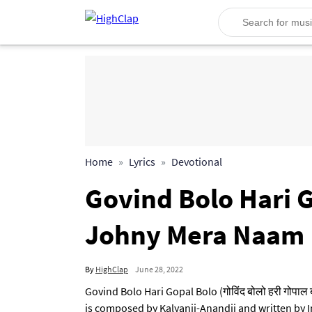
Home
Lyrics
Devotional
Govind Bolo Hari Gop
Johny Mera Naam 
By
HighClap
June 28, 2022
Govind Bolo Hari Gopal Bolo (गोविंद बोलो हरी गोपा
is composed by Kalyanji-Anandji and written by I