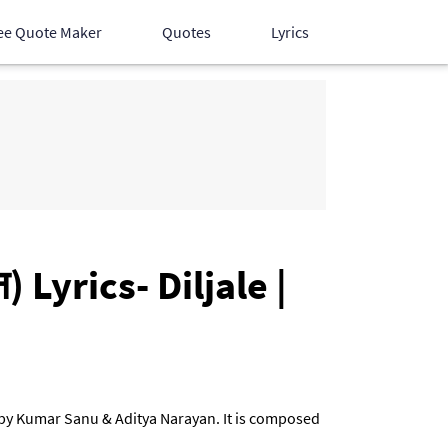
ee Quote Maker
Quotes
Lyrics
Hindi Songs
English Songs
Devotional Songs
न) Lyrics- Diljale |
sung by Kumar Sanu & Aditya Narayan. It is composed