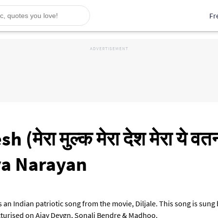
Fr
मेरा मुल्क मेरा देश मेरा ये वत
ya Narayan
न), is an Indian patriotic song from the movie, Diljale. This song is 
picturised on Ajay Devgn, Sonali Bendre & Madhoo.