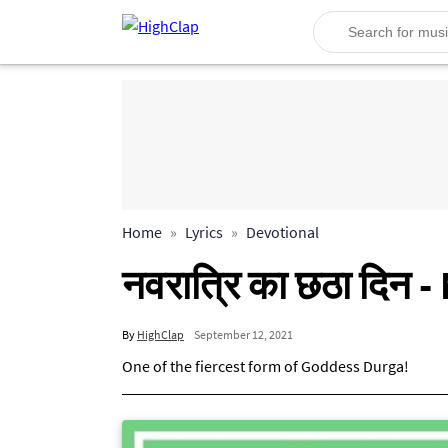
Home
Lyrics
Devotional
नवरात्रि का छठा दिन 
By
HighClap
September 12, 2021
One of the fiercest form of Goddess Durga!