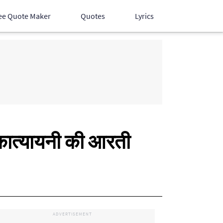
ee Quote Maker
Quotes
Lyrics
Hindi Songs
English Songs
Devotional Songs
कात्यायनी की आरती