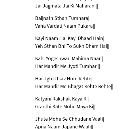
Jai Jagmata Jai Ki Maharani||
Baijnath Sthan Tumhara|
Vaha Vardati Naam Pukara||
Kayi Naam Hai Kayi Dhaad Hain|
Yeh Sthan Bhi To Sukh Dham Hai||
Kahi Yogeshwari Mahima Naari|
Har Mandir Me Jyoti Tumhari||
Har Jgh Utsav Hote Rehte|
Har Mandir Me Bhagat Kehte Rehte||
Katyani Rakshak Kaya Ki|
Granthi Kate Mohe Maya Ki||
Jhute Mohe Se Chhudane Vaali|
Apna Naam Japane Waali||