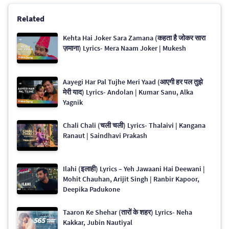
Related
Kehta Hai Joker Sara Zamana (कहता है जोकर सारा
ज़माना) Lyrics- Mera Naam Joker | Mukesh
Aayegi Har Pal Tujhe Meri Yaad (आएगी हर पल तुझे
मेरी याद) Lyrics- Andolan | Kumar Sanu, Alka
Yagnik
Chali Chali (चली चली) Lyrics- Thalaivi | Kangana
Ranaut | Saindhavi Prakash
Ilahi (इलाही) Lyrics – Yeh Jawaani Hai Deewani |
Mohit Chauhan, Arijit Singh | Ranbir Kapoor,
Deepika Padukone
Taaron Ke Shehar (तारों के शहर) Lyrics- Neha
Kakkar, Jubin Nautiyal