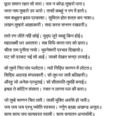
फूल समान रहत सो भारा। पाव न कोऊ तुम्हरो पारा॥
भरत नाम तुम्हरो उर धारो। तासों कबहुं न रण में हारो॥
नाम शक्षुहन हृदय प्रकाशा। सुमिरत होत शत्रु कर नाशा॥
लखन तुम्हारे आज्ञाकारी। सदा करत सन्तन रखवारी॥
ताते रण जीते नहिं कोई। युद्घ जुरे यमहूं किन होई॥
महालक्ष्मी धर अवतारा। सब विधि करत पाप को छारा॥
सीता राम पुनीता गायो। भुवनेश्वरी प्रभाव दिखायो॥
घट सों प्रकट भई सो आई। जाको देखत चन्द्र लजाई॥
सो तुमरे नित पांव पलोटत। नवो निद्घि चरणन में लोटत॥
सिद्घि अठारह मंगलकारी। सो तुम पर जावै बलिहारी॥
औरहु जो अनेक प्रभुताई। सो सीतापति तुमहिं बनाई॥
इच्छा ते कोटिन संसारा। रचत न लागत पल की बारा॥
जो तुम्हे चरणन चित लावै। ताकी मुक्ति अवसि हो जावै॥
जय जय जय प्रभु ज्योति स्वरूपा। नर्गुण ब्रह्म अखण्ड अनूपा॥
सत्य सत्य जय सत्यव्रत स्वामी। सत्य सनातन अन्तर्यामी॥